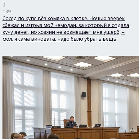
0
139
Сосед по купе вёз хомяка в клетке. Ночью зверёк
сбежал и изгрыз мой чемодан, за который я отдала
кучу денег, но хозяин не возмещает мне ущерб, –
мол, я сама виновата, надо было убрать вещь