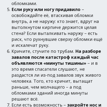
обломками.
Если руку или ногу придавило
–
освобождайте её, втаскивая обломки
внутрь, а не наружу: кто знает, вдруг на
вытолкнутом кирпиче держится целая
стена? Если выталкивать наружу – есть
риск, что рухнувшие сверху обломки ещё
и искалечат руку.
Кричите, стучите по трубам.
На разборе
завалов после катастроф каждый час
объявляются «минуты тишины»
– и в
это время спасатели слушают, не
раздастся ли из-под завалов звук живого
человека. Того, кто кричит, вытащат
раньше, чем молчащего – а под
обломками зданий иногда минуты
решают всё.
Если есть возможность –
закройте нос и