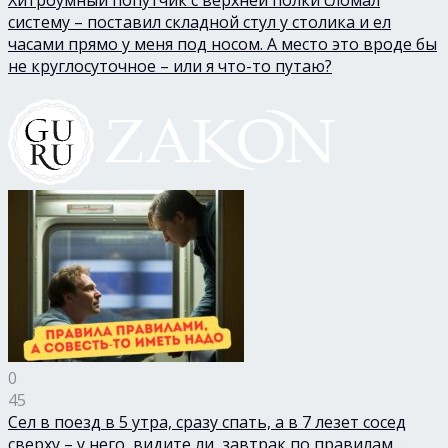
Хитроумный попутчик с верхней полки сломал
систему – поставил складной стул у столика и ел
часами прямо у меня под носом. А место это вроде бы
не круглосуточное – или я что-то путаю?
0
45
Сел в поезд в 5 утра, сразу спать, а в 7 лезет сосед
сверху – у него, видите ли, завтрак по правилам...