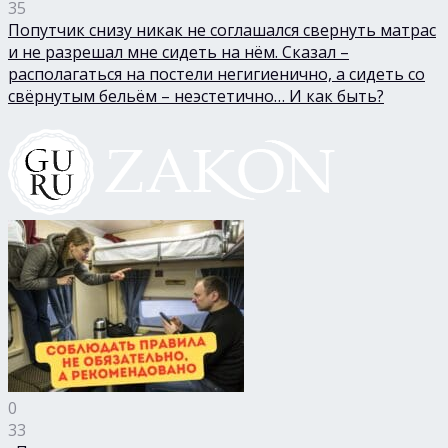
35
Попутчик снизу никак не соглашался свернуть матрас
и не разрешал мне сидеть на нём. Сказал –
располагаться на постели негигиенично, а сидеть со
свёрнутым бельём – неэстетично… И как быть?
0
33