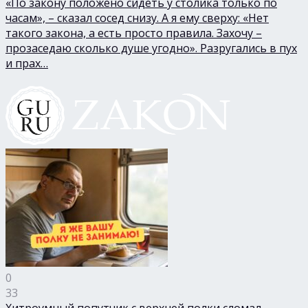
«По закону положено сидеть у столика только по
часам», – сказал сосед снизу. А я ему сверху: «Нет
такого закона, а есть просто правила. Захочу –
прозаседаю сколько душе угодно». Разругались в пух
и прах…
0
33