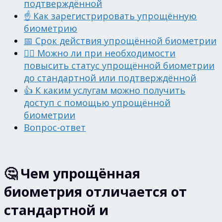
подтверждённой
☝️ Как зарегистрировать упрощённую
биометрию
📅 Срок действия упрощённой биометрии
🙋‍♂️ Можно ли при необходимости
повысить статус упрощённой биометрии
до стандартной или подтверждённой
👍 К каким услугам можно получить
доступ с помощью упрощённой
биометрии
Вопрос-ответ
🤔 Чем упрощённая
биометрия отличается от
стандартной и