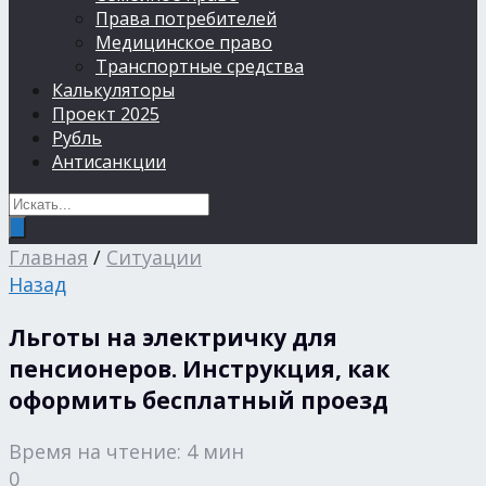
Права потребителей
Медицинское право
Транспортные средства
Калькуляторы
Проект 2025
Рубль
Антисанкции
Главная
/
Ситуации
Назад
Льготы на электричку для
пенсионеров. Инструкция, как
оформить бесплатный проезд
Время на чтение: 4 мин
0