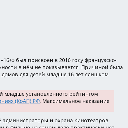
«16+» был присвоен в 2016 году французско-
ьности в нём не показывается. Причиной была
 домов для детей младше 16 лет слишком
тей младше установленного рейтингом
ниях (КоАП) РФ
. Максимальное наказание
её администраторы и охрана кинотеатров
сли в фильме на самом деле практически нет