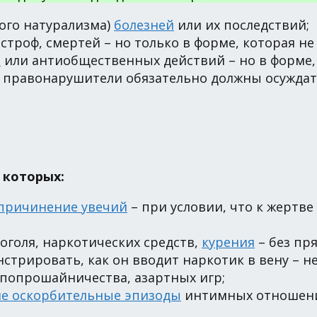
ого натурализма)
болезней
или их последствий;
астроф, смертей – но только в форме, которая не
й
или антиобщественных действий – но в форме, 
 правонарушители обязательно должны осуждат
 которых:
причинение увечий
– при условии, что к жертве
оголя, наркотических средств,
курения
– без пр
трировать, как он вводит наркотик в вену – не
 попрошайничества, азартных игр;
не оскорбительные эпизоды
интимных отношений