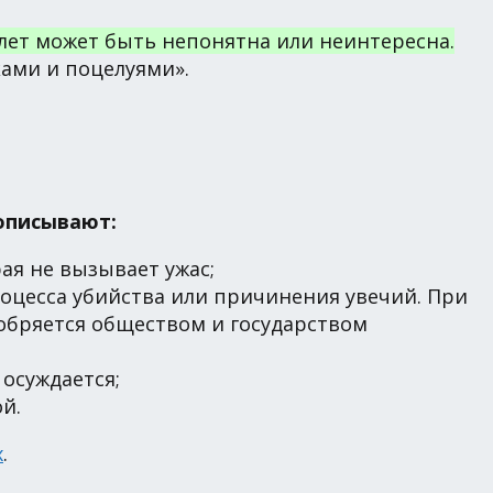
лет может быть непонятна или неинтересна.
ками и поцелуями».
описывают:
ая не вызывает ужас;
роцесса убийства или причинения увечий. При
одобряется обществом и государством
осуждается;
й.
х
.