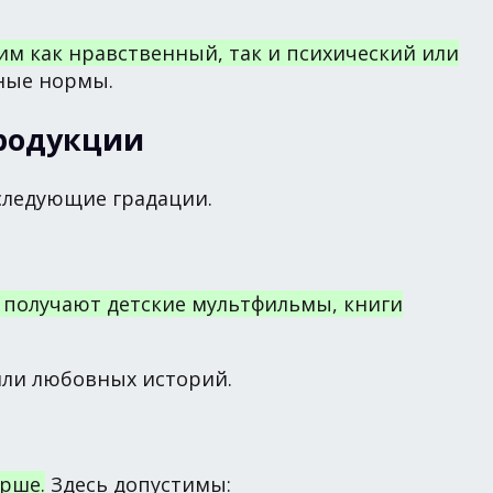
им как нравственный, так и психический или
ные нормы.
продукции
следующие градации.
 получают детские мультфильмы, книги
 или любовных историй.
арше.
Здесь допустимы: