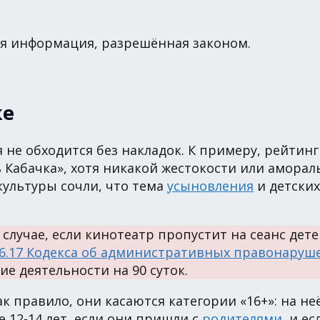
бая информация, разрешённая законом.
ке
не обходится без накладок. К примеру, рейтинг 
абачка», хотя никакой жестокости или аморал
культуры сочли, что тема
усыновления
и детских
в случае, если кинотеатр пропустит на сеанс де
 6.17 Кодекса об административных правонаруше
е деятельности на 90 суток.
к правило, они касаются категории «16+»: на н
 12-14 лет, если они пришли с
родителями
, и е