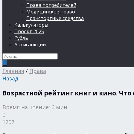
Права потребителей
Медицинское право
Транспортные средства
Калькуляторы
Проект 2025
Рубль
Антисанкции
Главная
/
Права
Назад
Возрастной рейтинг книг и кино. Что 
Время на чтение: 6 мин
0
1207