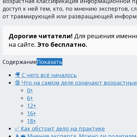
Возрастная классификация информационной про
доступ к ней тем, кто, по мнению экспертов, 
от травмирующей или развращающей информаци
Дорогие читатели!
Для решения именн
на сайте.
Это бесплатно.
Содержание
Показать
🎥 С чего всё началось
🔞 Что на самом деле означают возрастны
0+
6+
12+
16+
18+
✅ Как обстоит дело на практике
👩‍💼 Мнение эксперта. Можно ли родителя